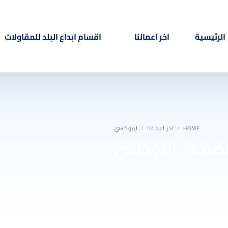
الرئيسية
اخر اعمالنا
اقسام ابداع البلد للمقاولات
ترميم وبناء ملاحق
دهانات خارجية
HOME
اخر اعمالنا
ايبوكسي
دهانات داخلية
تصنيف:
ايبوكسي
بديل الرخام
بديل الخشب
مرايا
فوم استيل