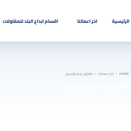
الرئيسية
اخر اعمالنا
اقسام ابداع البلد للمقاولات
ترميم وبناء ملاحق
دهانات خارجية
HOME
اخر اعمالنا
مقاول ردم وترحيل
دهانات داخلية
قاول ردم وترحيل
بديل الرخام
بديل الخشب
مرايا
فوم استيل