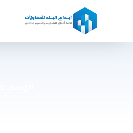
الوسم:
م