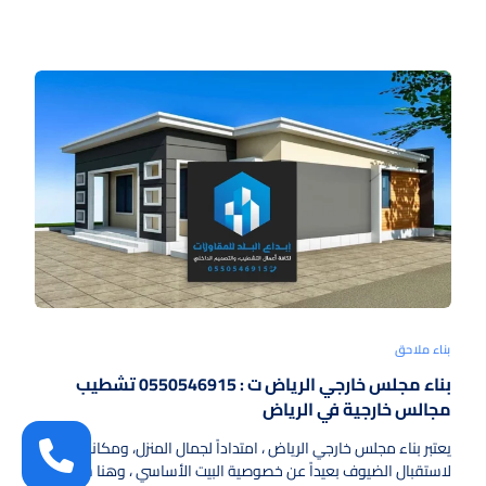
بناء ملاحق
بناء مجلس خارجي الرياض ت : 0550546915 تشطيب
مجالس خارجية في الرياض
يعتبر بناء مجلس خارجي الرياض ، امتداداً لجمال المنزل، ومكاناً راقياً
لاستقبال الضيوف بعيداً عن خصوصية البيت الأساسي ، وهنا سنوضح