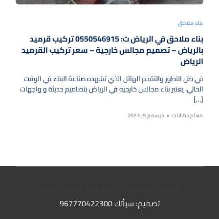
بناء ملاحق
بناء ملاحق في الرياض ت: 0550546915 تركيب قرميد
بالرياض – تصميم مجالس خارجية – سعر تركيب القرميد
الرياض
في ظل التطور والتقدم الهائل الذي تشهده صناعة البناء في الوقت
الحالي، يعتبر بناء مجالس خارجيه في الرياض بتصاميم حديثة و واجهات
[…]
معلم دهانات
ديسمبر 9, 2023
الحقوق محفوظة © ابداع البلد للمقاولا 2022
أطلب الأن
تصميم:
سبأتك
967770422300