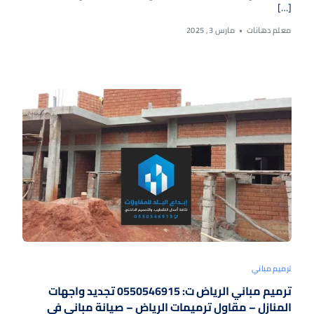
[…]
معلم دهانات
مارس 3, 2025
ترميم مباني
ترميم مباني الرياض ت: 0550546915 تجديد واجهات
المنازل – مقاول ترميمات الرياض – صيانة مباني في