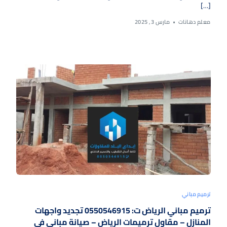
[…]
معلم دهانات
مارس 3, 2025
ترميم مباني
ترميم مباني الرياض ت: 0550546915 تجديد واجهات
المنازل – مقاول ترميمات الرياض – صيانة مباني في