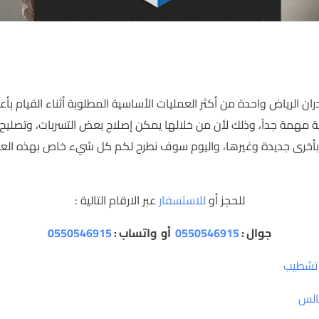
ورق جدران
جبس بورد
ان الرياض واحدة من أكثر العمليات الأساسية المطلوبة أثناء القيام بأع
ية مهمة جداً، وذلك لأن من خلالها يمكن إصلاح بعض التسربات، وتصليح ا
ها بأخرى جديدة وغيرها، واليوم سوف نطرح لكم كل شيء خاص بهذه ال
للحجز أو
للاستسفار
عبر الارقام التالية :
جوال
:
0550546915
أو
واتساب
:
0550546915
تشطيب
الس