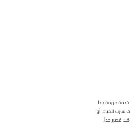
لخدمة مهمة جداً
 تسرب للمياه، أو
قت قصير جداً.